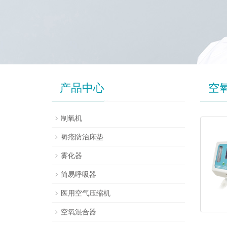
产品中心
空
制氧机
褥疮防治床垫
雾化器
简易呼吸器
医用空气压缩机
空氧混合器