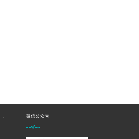
,
微信公众号