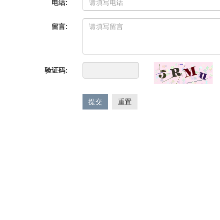
电话:
留言:
验证码:
提交
重置