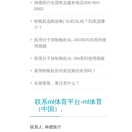
神鹿医疗全国售后服务电话400-993-
6860
制氧机选购攻略| 3L机/5L机？到底选哪
个？
医用分子筛制氧机SL-3A330/530系列使
用视频
医用分子筛制氧机SL-3W系列使用视频
家用制氧机应对新冠真的有用吗？
在家吸氧，要注意什么？
联系ml体育平台-ml体育
（中国）,
联系人: 神鹿医疗