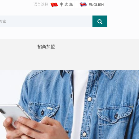
语言选择:
态
招商加盟