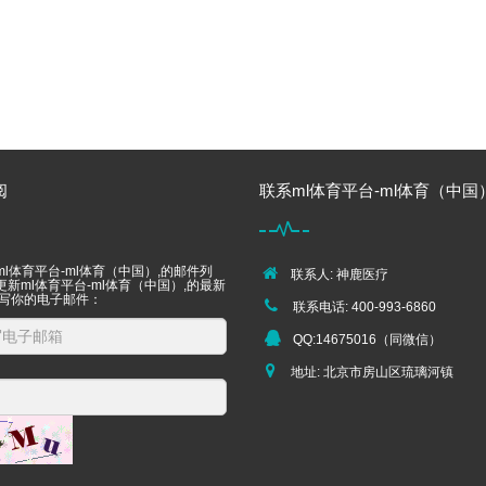
阅
联系ml体育平台-ml体育（中国）
l体育平台-ml体育（中国）,的邮件列
联系人: 神鹿医疗
新ml体育平台-ml体育（中国）,的最新
填写你的电子邮件：
联系电话: 400-993-6860
QQ:14675016（同微信）
地址: 北京市房山区琉璃河镇