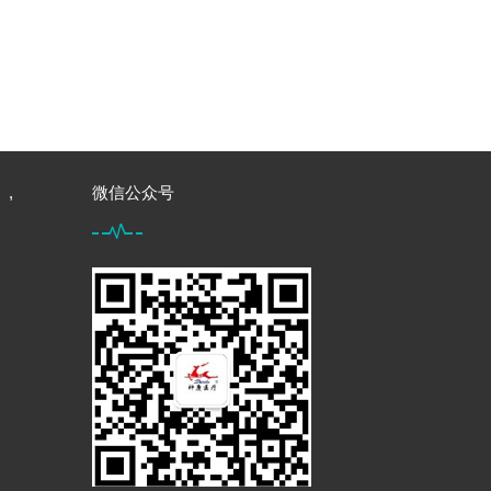
,
微信公众号