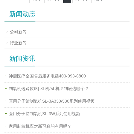
新闻动态
公司新闻
行业新闻
新闻资讯
神鹿医疗全国售后服务电话400-993-6860
制氧机选购攻略| 3L机/5L机？到底选哪个？
医用分子筛制氧机SL-3A330/530系列使用视频
医用分子筛制氧机SL-3W系列使用视频
家用制氧机应对新冠真的有用吗？